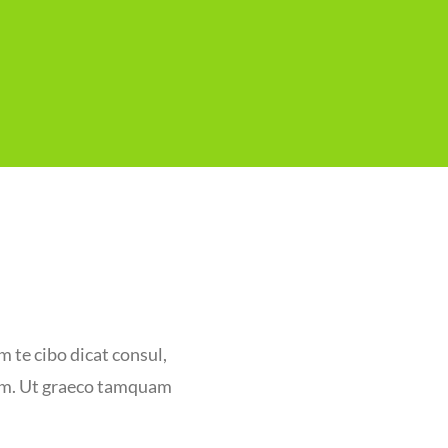
m te cibo dicat consul,
ctum. Ut graeco tamquam