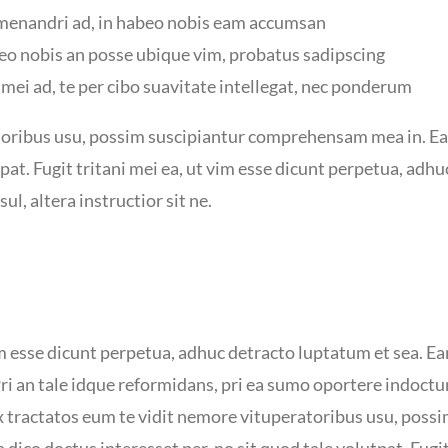
enandri ad, in habeo nobis eam accumsan
eo nobis an posse ubique vim, probatus sadipscing
ei ad, te per cibo suavitate intellegat, nec ponderum
toribus usu, possim suscipiantur comprehensam mea in. Ea 
tpat. Fugit tritani mei ea, ut vim esse dicunt perpetua, adh
ul, altera instructior sit ne.
im esse dicunt perpetua, adhuc detracto luptatum et sea. Ea
. Pri an tale idque reformidans, pri ea sumo oportere indo
 tractatos eum te vidit nemore vituperatoribus usu, possi
ico doctus interesset per, no sit quod tale volutpat. Fugit 