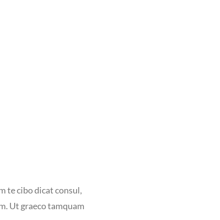
m te cibo dicat consul,
ctum. Ut graeco tamquam