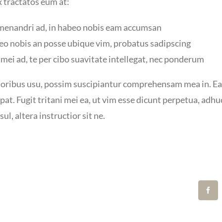
 tractatos eum at:
enandri ad, in habeo nobis eam accumsan
eo nobis an posse ubique vim, probatus sadipscing
ei ad, te per cibo suavitate intellegat, nec ponderum
toribus usu, possim suscipiantur comprehensam mea in. Ea 
tpat. Fugit tritani mei ea, ut vim esse dicunt perpetua, adh
ul, altera instructior sit ne.