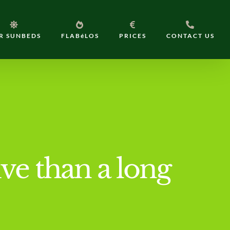
R SUNBEDS
FLABéLOS
PRICES
CONTACT US
ve than a long