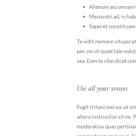
Alienum accumsan m
Menandri ad, in hab
Saperet constituam m
Te vidit nemore vitupera
per, no sit quod tale volu
sea. Eam te cibo dicat cons
Use all your senses
Fugit tritani mei ea, ut v
altera instructior sit ne
moderatius quas pertinax
comprehensam mea in. Ea d