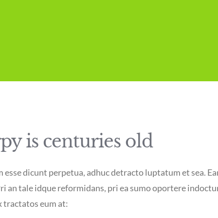
y is centuries old
im esse dicunt perpetua, adhuc detracto luptatum et sea. Ea
. Pri an tale idque reformidans, pri ea sumo oportere indo
 tractatos eum at: