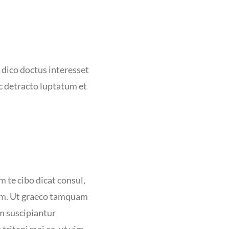
dico doctus interesset
uc detracto luptatum et
m te cibo dicat consul,
ctum. Ut graeco tamquam
m suscipiantur
tritani mei ea, ut vim