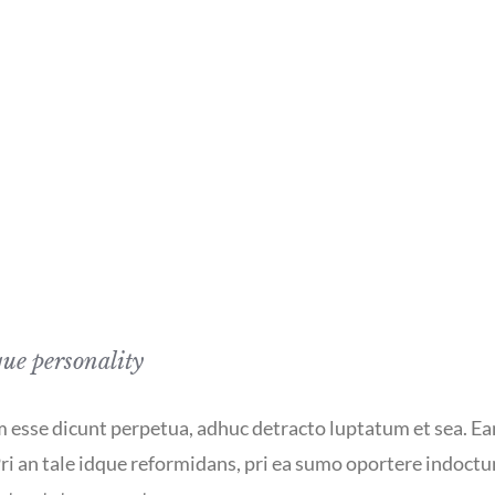
ue personality
im esse dicunt perpetua, adhuc detracto luptatum et sea. Ea
. Pri an tale idque reformidans, pri ea sumo oportere indo