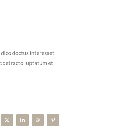
dico doctus interesset
uc detracto luptatum et