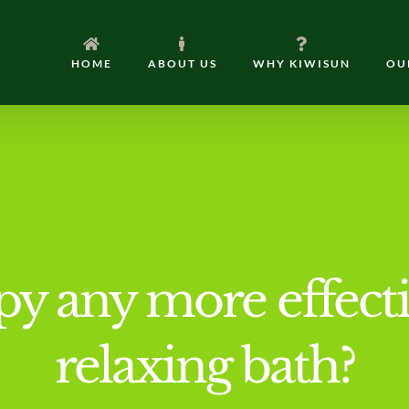
HOME
ABOUT US
WHY KIWISUN
OU
py any more effecti
relaxing bath?