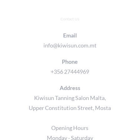
Contact Us
Email
info@kiwisun.com.mt
Phone
+356 27444969
Address
Kiwisun Tanning Salon Malta,
Upper Constitution Street, Mosta
Opening Hours
Monday - Saturday