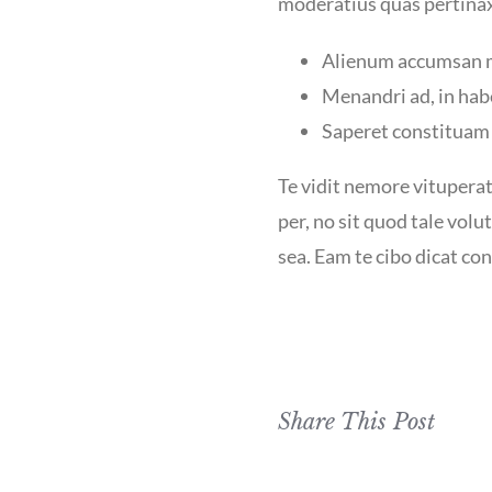
moderatius quas pertinax
Alienum accumsan m
Menandri ad, in hab
Saperet constituam m
Te vidit nemore vitupera
per, no sit quod tale volu
sea. Eam te cibo dicat cons
Share This Post