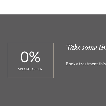
Take some tim
0
%
Book a treatment this
SPECIAL OFFER