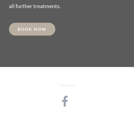
all further treatments.
BOOK NOW
Follow Us